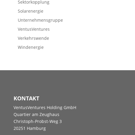
Sektorkopplung
Solarenergie
Unternehmensgruppe
VentusVentures
Verkehrswende
Windenergie
KONTAKT
VentusVentures Holding GmbH
Quartier am Zeughaus
Christoph-Probst-Weg 3
20251 Hamburg