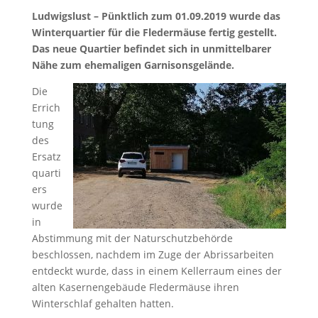
Ludwigslust – Pünktlich zum 01.09.2019 wurde das
Winterquartier für die Fledermäuse fertig gestellt.
Das neue Quartier befindet sich in unmittelbarer
Nähe zum ehemaligen Garnisonsgelände.
Die
Errich
tung
des
Ersatz
quarti
ers
wurde
in
Abstimmung mit der Naturschutzbehörde
beschlossen, nachdem im Zuge der Abrissarbeiten
entdeckt wurde, dass in einem Kellerraum eines der
alten Kasernengebäude Fledermäuse ihren
Winterschlaf gehalten hatten.