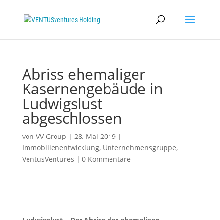
Abriss ehemaliger
Kasernengebäude in
Ludwigslust
abgeschlossen
von
VV Group
|
28. Mai 2019
|
Immobilienentwicklung
,
Unternehmensgruppe
,
VentusVentures
|
0 Kommentare
Ludwigslust – Der Abriss der ehemaligen