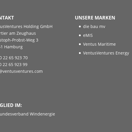
NTAKT
UNSERE MARKEN
tusVentures Holding GmbH
die bau mv
rtier am Zeughaus
eMIS
stoph-Probst-Weg 3
Ventus Maritime
51 Hamburg
VentusVentures Energy
0 22 65 923 70
0 22 65 923 99
o@ventusventures.com
GLIED IM:
undesverband Windenergie