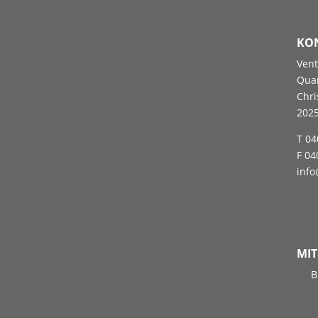
KO
Ven
Qua
Chri
202
T 04
F 04
inf
MIT
B