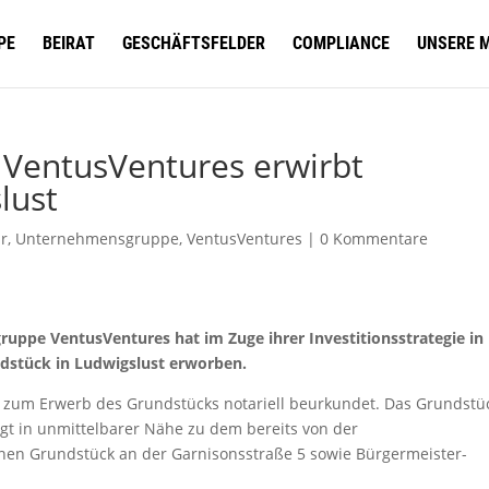
PE
BEIRAT
GESCHÄFTSFELDER
COMPLIANCE
UNSERE 
VentusVentures erwirbt
lust
ur
,
Unternehmensgruppe
,
VentusVentures
|
0 Kommentare
ppe VentusVentures hat im Zuge ihrer Investitionsstrategie in
stück in Ludwigslust erworben.
g zum Erwerb des Grundstücks notariell beurkundet. Das Grundstü
egt in unmittelbarer Nähe zu dem bereits von der
en Grundstück an der Garnisonsstraße 5 sowie Bürgermeister-