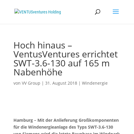
Hoch hinaus –
VentusVentures errichtet
SWT-3.6-130 auf 165 m
Nabenhöhe
von
VV Group
|
31. August 2018
|
Windenergie
Hamburg – Mit der Anlieferung Großkomponenten
für die Windenergieanlage des Typs SWT-3.6-130
von Siemens wird die letzte Bauphase im Windpark